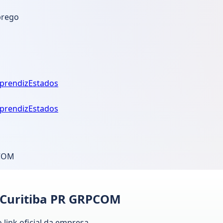
prego
prendiz
Estados
prendiz
Estados
PCOM
 Curitiba PR GRPCOM
link oficial da empresa