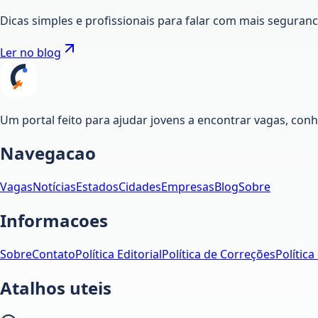
Dicas simples e profissionais para falar com mais seguran
Ler no blog
Um portal feito para ajudar jovens a encontrar vagas, co
Navegacao
Vagas
Notícias
Estados
Cidades
Empresas
Blog
Sobre
Informacoes
Sobre
Contato
Política Editorial
Política de Correções
Política
Atalhos uteis