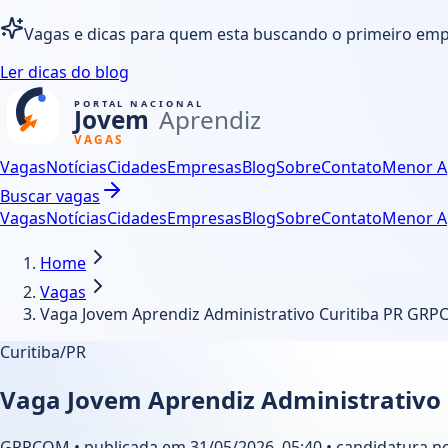
Vagas e dicas para quem esta buscando o primeiro em
Ler dicas do blog
Vagas
Notícias
Cidades
Empresas
Blog
Sobre
Contato
Menor A
Buscar vagas
Vagas
Notícias
Cidades
Empresas
Blog
Sobre
Contato
Menor A
Home
Vagas
Vaga Jovem Aprendiz Administrativo Curitiba PR GR
Curitiba/PR
Vaga Jovem Aprendiz Administrativo
GRPCOM • publicada em 31/05/2026, 05:40 • candidatura no 