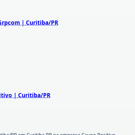
Grpcom | Curitiba/PR
tivo | Curitiba/PR
itiba/PR em Curitiba PR na empresa Grupo Positivo.