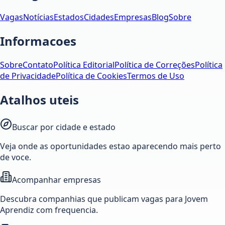
Vagas
Notícias
Estados
Cidades
Empresas
Blog
Sobre
Informacoes
Sobre
Contato
Política Editorial
Política de Correções
Política
de Privacidade
Política de Cookies
Termos de Uso
Atalhos uteis
Buscar por cidade e estado
Veja onde as oportunidades estao aparecendo mais perto
de voce.
Acompanhar empresas
Descubra companhias que publicam vagas para Jovem
Aprendiz com frequencia.