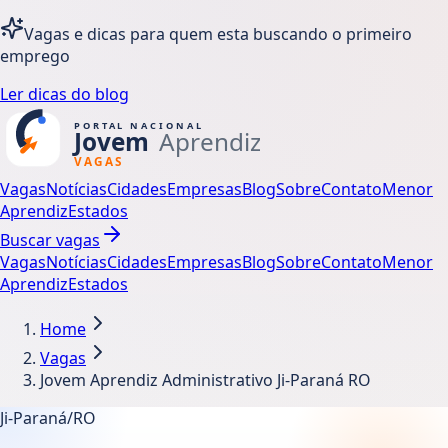
Vagas e dicas para quem esta buscando o primeiro
emprego
Ler dicas do blog
Vagas
Notícias
Cidades
Empresas
Blog
Sobre
Contato
Menor
Aprendiz
Estados
Buscar vagas
Vagas
Notícias
Cidades
Empresas
Blog
Sobre
Contato
Menor
Aprendiz
Estados
Home
Vagas
Jovem Aprendiz Administrativo Ji-Paraná RO
Ji-Paraná/RO