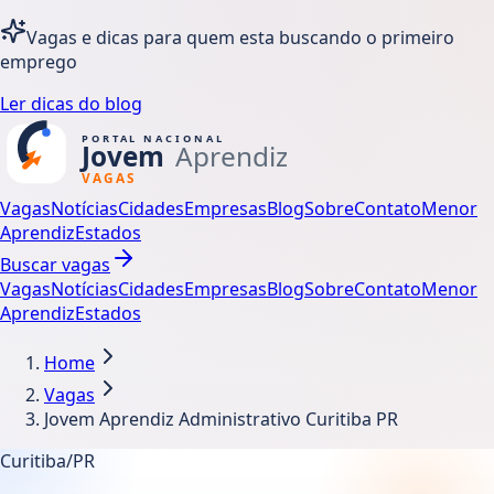
Vagas e dicas para quem esta buscando o primeiro
emprego
Ler dicas do blog
Vagas
Notícias
Cidades
Empresas
Blog
Sobre
Contato
Menor
Aprendiz
Estados
Buscar vagas
Vagas
Notícias
Cidades
Empresas
Blog
Sobre
Contato
Menor
Aprendiz
Estados
Home
Vagas
Jovem Aprendiz Administrativo Curitiba PR
Curitiba/PR