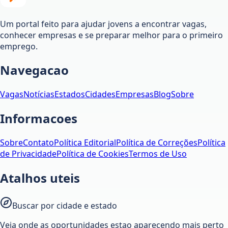
Um portal feito para ajudar jovens a encontrar vagas,
conhecer empresas e se preparar melhor para o primeiro
emprego.
Navegacao
Vagas
Notícias
Estados
Cidades
Empresas
Blog
Sobre
Informacoes
Sobre
Contato
Política Editorial
Política de Correções
Política
de Privacidade
Política de Cookies
Termos de Uso
Atalhos uteis
Buscar por cidade e estado
Veja onde as oportunidades estao aparecendo mais perto