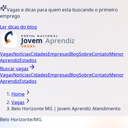
Vagas e dicas para quem esta buscando o primeiro
emprego
Ler dicas do blog
Vagas
Notícias
Cidades
Empresas
Blog
Sobre
Contato
Menor
Aprendiz
Estados
Buscar vagas
Vagas
Notícias
Cidades
Empresas
Blog
Sobre
Contato
Menor
Aprendiz
Estados
Home
Vagas
Belo Horizonte MG | Jovem Aprendiz Atendimento
Belo Horizonte/MG