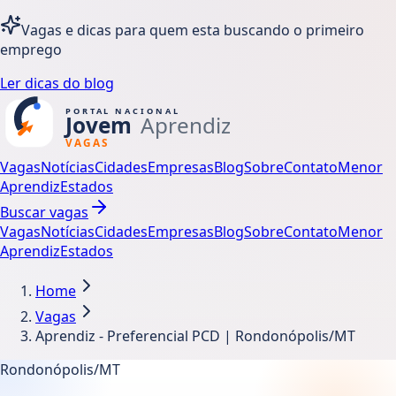
Vagas e dicas para quem esta buscando o primeiro
emprego
Ler dicas do blog
Vagas
Notícias
Cidades
Empresas
Blog
Sobre
Contato
Menor
Aprendiz
Estados
Buscar vagas
Vagas
Notícias
Cidades
Empresas
Blog
Sobre
Contato
Menor
Aprendiz
Estados
Home
Vagas
Aprendiz - Preferencial PCD | Rondonópolis/MT
Rondonópolis/MT