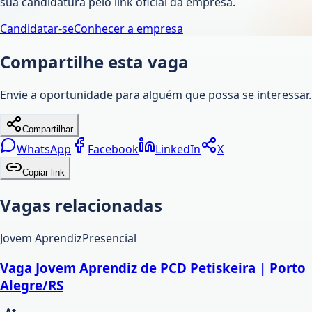
sua candidatura pelo link oficial da empresa.
Candidatar-se
Conhecer a empresa
Compartilhe esta vaga
Envie a oportunidade para alguém que possa se interessar.
Compartilhar
WhatsApp
Facebook
LinkedIn
X
Copiar link
Vagas relacionadas
Jovem Aprendiz
Presencial
Vaga Jovem Aprendiz de PCD Petiskeira | Porto
Alegre/RS