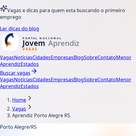
Vagas e dicas para quem esta buscando o primeiro
emprego
Ler dicas do blog
Vagas
Notícias
Cidades
Empresas
Blog
Sobre
Contato
Menor
Aprendiz
Estados
Buscar vagas
Vagas
Notícias
Cidades
Empresas
Blog
Sobre
Contato
Menor
Aprendiz
Estados
Home
Vagas
Aprendiz Porto Alegre RS
Porto Alegre/RS