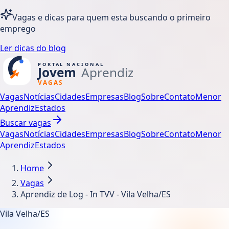
Vagas e dicas para quem esta buscando o primeiro
emprego
Ler dicas do blog
Vagas
Notícias
Cidades
Empresas
Blog
Sobre
Contato
Menor
Aprendiz
Estados
Buscar vagas
Vagas
Notícias
Cidades
Empresas
Blog
Sobre
Contato
Menor
Aprendiz
Estados
Home
Vagas
Aprendiz de Log - In TVV - Vila Velha/ES
Vila Velha/ES