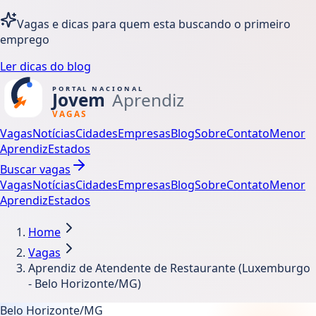
Vagas e dicas para quem esta buscando o primeiro
emprego
Ler dicas do blog
Vagas
Notícias
Cidades
Empresas
Blog
Sobre
Contato
Menor
Aprendiz
Estados
Buscar vagas
Vagas
Notícias
Cidades
Empresas
Blog
Sobre
Contato
Menor
Aprendiz
Estados
Home
Vagas
Aprendiz de Atendente de Restaurante (Luxemburgo
- Belo Horizonte/MG)
Belo Horizonte/MG