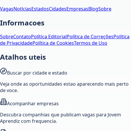
Vagas
Notícias
Estados
Cidades
Empresas
Blog
Sobre
Informacoes
Sobre
Contato
Política Editorial
Política de Correções
Política
de Privacidade
Política de Cookies
Termos de Uso
Atalhos uteis
Buscar por cidade e estado
Veja onde as oportunidades estao aparecendo mais perto
de voce.
Acompanhar empresas
Descubra companhias que publicam vagas para Jovem
Aprendiz com frequencia.