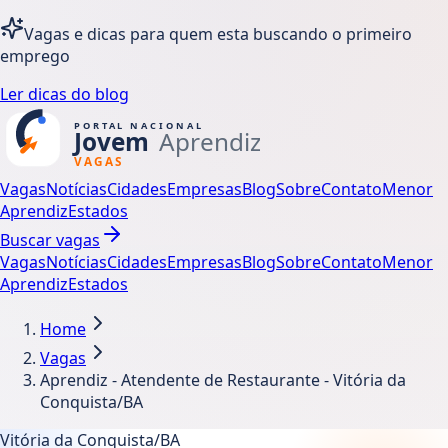
Vagas e dicas para quem esta buscando o primeiro
emprego
Ler dicas do blog
Vagas
Notícias
Cidades
Empresas
Blog
Sobre
Contato
Menor
Aprendiz
Estados
Buscar vagas
Vagas
Notícias
Cidades
Empresas
Blog
Sobre
Contato
Menor
Aprendiz
Estados
Home
Vagas
Aprendiz - Atendente de Restaurante - Vitória da
Conquista/BA
Vitória da Conquista/BA