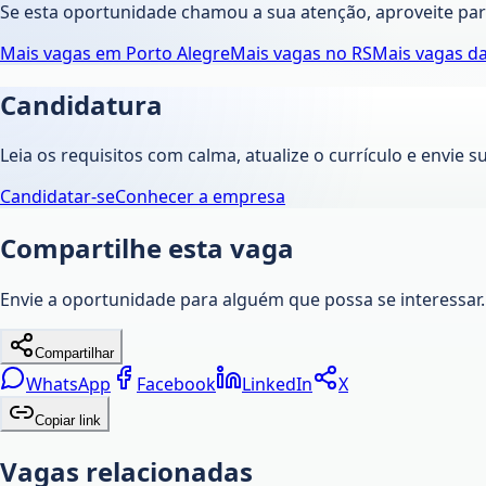
Se esta oportunidade chamou a sua atenção, aproveite pa
Mais vagas em
Porto Alegre
Mais vagas no
RS
Mais vagas d
Candidatura
Leia os requisitos com calma, atualize o currículo e envie s
Candidatar-se
Conhecer a empresa
Compartilhe esta vaga
Envie a oportunidade para alguém que possa se interessar.
Compartilhar
WhatsApp
Facebook
LinkedIn
X
Copiar link
Vagas relacionadas