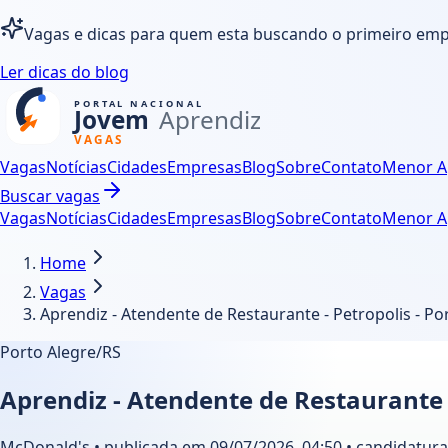
Vagas e dicas para quem esta buscando o primeiro em
Ler dicas do blog
Vagas
Notícias
Cidades
Empresas
Blog
Sobre
Contato
Menor A
Buscar vagas
Vagas
Notícias
Cidades
Empresas
Blog
Sobre
Contato
Menor A
Home
Vagas
Aprendiz - Atendente de Restaurante - Petropolis - Po
Porto Alegre/RS
Aprendiz - Atendente de Restaurante -
McDonald's • publicada em 09/07/2026, 04:50 • candidatura 