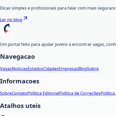
Dicas simples e profissionais para falar com mais seguran
Ler no blog
Um portal feito para ajudar jovens a encontrar vagas, co
Navegacao
Vagas
Notícias
Estados
Cidades
Empresas
Blog
Sobre
Informacoes
Sobre
Contato
Política Editorial
Política de Correções
Política
Atalhos uteis