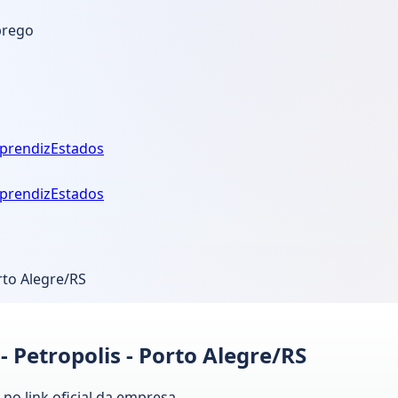
prego
prendiz
Estados
prendiz
Estados
rto Alegre/RS
 Petropolis - Porto Alegre/RS
no link oficial da empresa