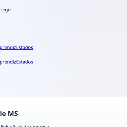
prego
prendiz
Estados
prendiz
Estados
de MS
link oficial da empresa