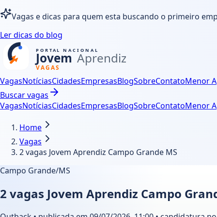
Vagas e dicas para quem esta buscando o primeiro em
Ler dicas do blog
Vagas
Notícias
Cidades
Empresas
Blog
Sobre
Contato
Menor A
Buscar vagas
Vagas
Notícias
Cidades
Empresas
Blog
Sobre
Contato
Menor A
Home
Vagas
2 vagas Jovem Aprendiz Campo Grande MS
Campo Grande/MS
2 vagas Jovem Aprendiz Campo Gran
Outback • publicada em 09/07/2026, 11:00 • candidatura no 