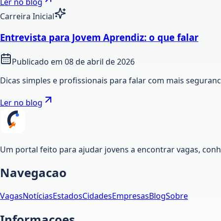
Ler no blog
Carreira Inicial
Entrevista para Jovem Aprendiz: o que falar
Publicado em
08 de abril de 2026
Dicas simples e profissionais para falar com mais seguran
Ler no blog
Um portal feito para ajudar jovens a encontrar vagas, co
Navegacao
Vagas
Notícias
Estados
Cidades
Empresas
Blog
Sobre
Informacoes