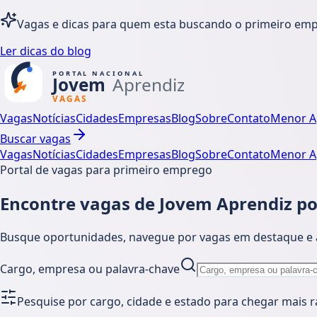
Vagas e dicas para quem esta buscando o primeiro em
Ler dicas do blog
Vagas
Notícias
Cidades
Empresas
Blog
Sobre
Contato
Menor A
Buscar vagas
Vagas
Notícias
Cidades
Empresas
Blog
Sobre
Contato
Menor A
Portal de vagas para primeiro emprego
Encontre vagas de Jovem Aprendiz por
Busque oportunidades, navegue por vagas em destaque e ac
Cargo, empresa ou palavra-chave
Pesquise por cargo, cidade e estado para chegar mais r