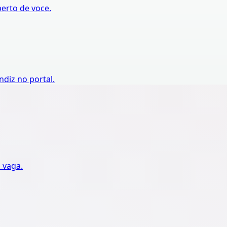
erto de voce.
diz no portal.
a vaga.