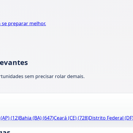
a se preparar melhor.
levantes
rtunidades sem precisar rolar demais.
(AP)
(
12
)
Bahia (BA)
(
647
)
Ceará (CE)
(
728
)
Distrito Federal (DF
gas