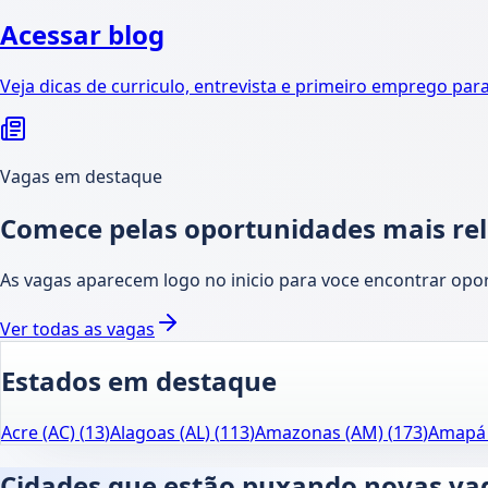
Acessar blog
Veja dicas de curriculo, entrevista e primeiro emprego par
Vagas em destaque
Comece pelas oportunidades mais re
As vagas aparecem logo no inicio para voce encontrar opo
Ver todas as vagas
Estados em destaque
Acre (AC)
(
13
)
Alagoas (AL)
(
113
)
Amazonas (AM)
(
173
)
Amapá 
Cidades que estão puxando novas va