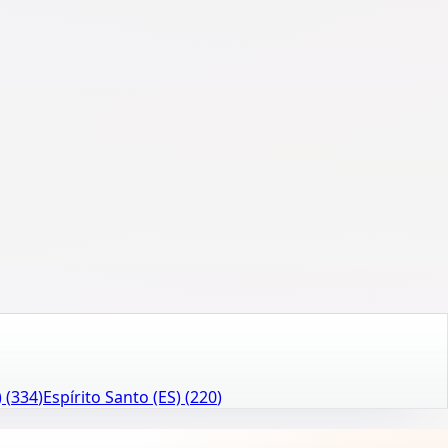
)
(
334
)
Espírito Santo (ES)
(
220
)